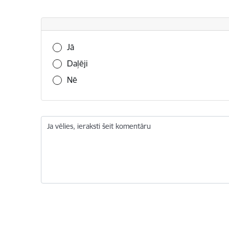
Vai šī informācija bija noderīga?
Jā
Daļēji
Nē
Ja vēlies, ieraksti šeit komentāru