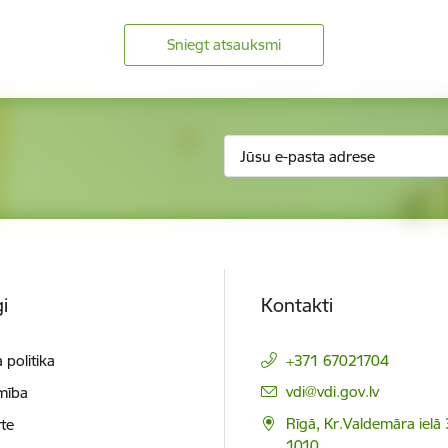
Sniegt atsauksmi
i
Kontakti
 politika
+371 67021704
E-pasts:
vdi@vdi.gov.lv
mība
Rīgā, Kr.Valdemāra ielā 
te
1010