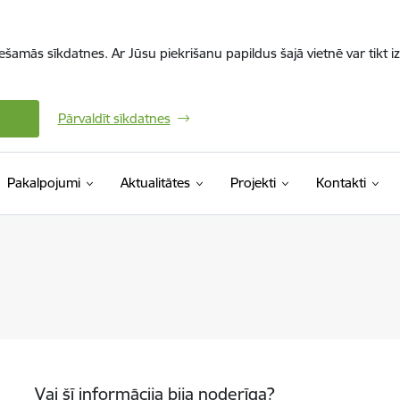
iešamās sīkdatnes. Ar Jūsu piekrišanu papildus šajā vietnē var tikt i
Pārvaldīt sīkdatnes
Pakalpojumi
Aktualitātes
Projekti
Kontakti
Vai šī informācija bija noderīga?