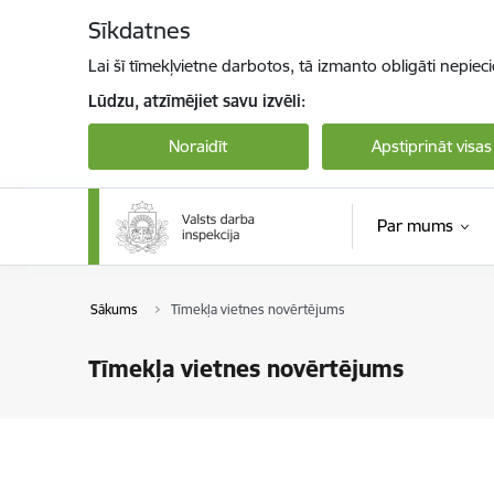
Pāriet uz lapas saturu
Sīkdatnes
Lai šī tīmekļvietne darbotos, tā izmanto obligāti nepiec
Lūdzu, atzīmējiet savu izvēli:
Noraidīt
Apstiprināt visas
Par mums
Sākums
Tīmekļa vietnes novērtējums
Tīmekļa vietnes novērtējums