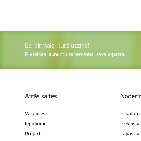
Esi pirmais, kurš uzzina!
Piesakies jaunumu saņemšanai savā e-pastā.
Kājene
Ātrās saites
Noderīg
Vakances
Privātuma
Iepirkumi
Piekļūsta
Projekti
Lapas kar