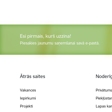
Esi pirmais, kurš uzzina!
Piesakies jaunumu saņemšanai savā e-pastā.
Kājene
Ātrās saites
Noderīg
Vakances
Privātuma
Iepirkumi
Piekļūsta
Projekti
Lapas kar