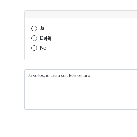
Vai šī informācija bija noderīga?
Jā
Daļēji
Nē
Ja vēlies, ieraksti šeit komentāru