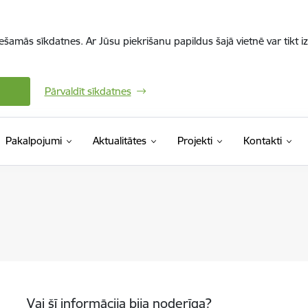
iešamās sīkdatnes. Ar Jūsu piekrišanu papildus šajā vietnē var tikt i
Pārvaldīt sīkdatnes
Pakalpojumi
Aktualitātes
Projekti
Kontakti
Vai šī informācija bija noderīga?