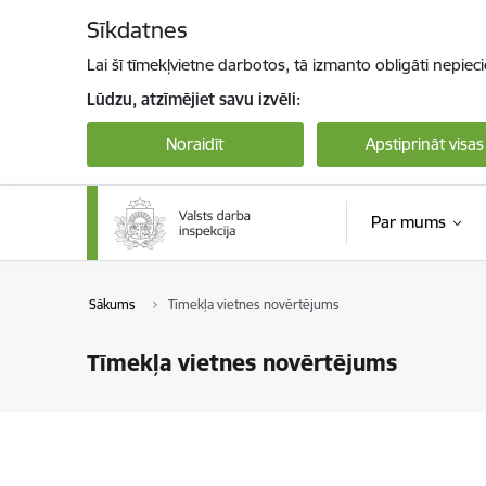
Pāriet uz lapas saturu
Sīkdatnes
Lai šī tīmekļvietne darbotos, tā izmanto obligāti nepiec
Lūdzu, atzīmējiet savu izvēli:
Noraidīt
Apstiprināt visas
Par mums
Sākums
Tīmekļa vietnes novērtējums
Tīmekļa vietnes novērtējums