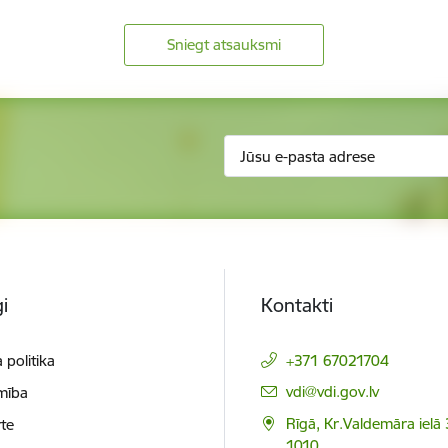
Sniegt atsauksmi
i
Kontakti
 politika
+371 67021704
E-pasts:
vdi@vdi.gov.lv
mība
Rīgā, Kr.Valdemāra ielā 
te
1010