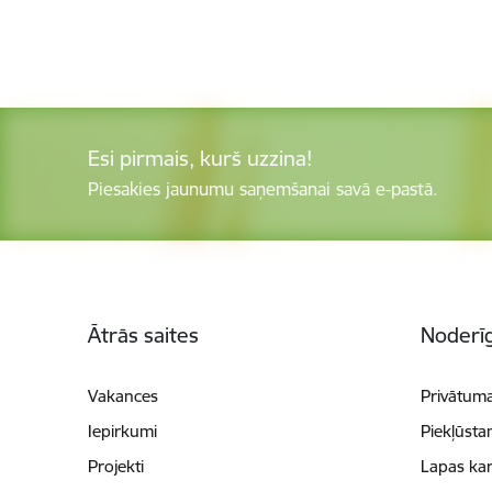
Esi pirmais, kurš uzzina!
Piesakies jaunumu saņemšanai savā e-pastā.
Kājene
Ātrās saites
Noderīg
Vakances
Privātuma
Iepirkumi
Piekļūsta
Projekti
Lapas kar