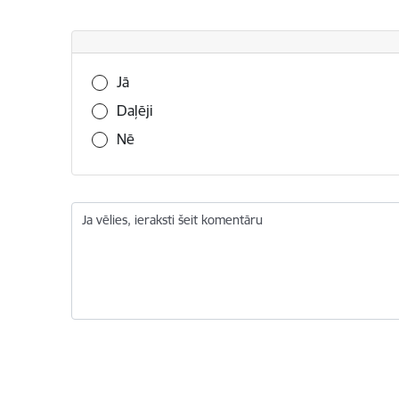
Vai šī informācija bija noderīga?
Jā
Daļēji
Nē
Ja vēlies, ieraksti šeit komentāru