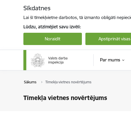
Pāriet uz lapas saturu
Sīkdatnes
Lai šī tīmekļvietne darbotos, tā izmanto obligāti nepiec
Lūdzu, atzīmējiet savu izvēli:
Noraidīt
Apstiprināt visas
Par mums
Sākums
Tīmekļa vietnes novērtējums
Tīmekļa vietnes novērtējums