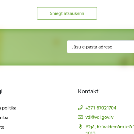
Sniegt atsauksmi
i
Kontakti
 politika
+371 67021704
E-pasts:
vdi@vdi.gov.lv
mība
Rīgā, Kr.Valdemāra ielā 
te
1010