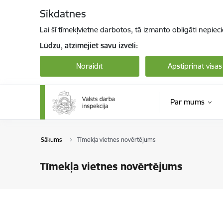
Pāriet uz lapas saturu
Sīkdatnes
Lai šī tīmekļvietne darbotos, tā izmanto obligāti nepiec
Lūdzu, atzīmējiet savu izvēli:
Noraidīt
Apstiprināt visas
Par mums
Sākums
Tīmekļa vietnes novērtējums
Tīmekļa vietnes novērtējums