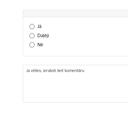
Vai šī informācija bija noderīga?
Jā
Daļēji
Nē
Ja vēlies, ieraksti šeit komentāru