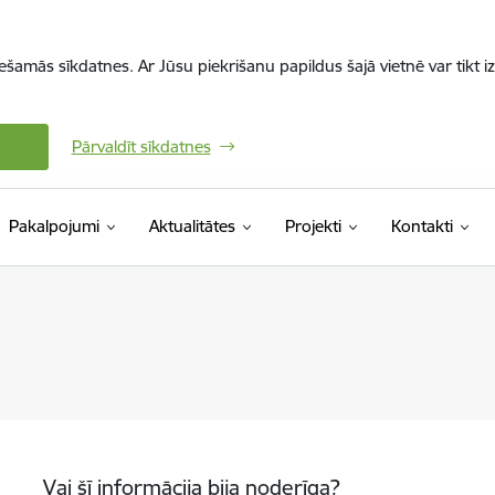
iešamās sīkdatnes. Ar Jūsu piekrišanu papildus šajā vietnē var tikt i
Pārvaldīt sīkdatnes
Pakalpojumi
Aktualitātes
Projekti
Kontakti
Vai šī informācija bija noderīga?