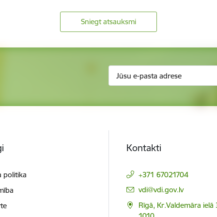
Sniegt atsauksmi
i
Kontakti
 politika
+371 67021704
E-pasts:
vdi@vdi.gov.lv
mība
Rīgā, Kr.Valdemāra ielā 
te
1010