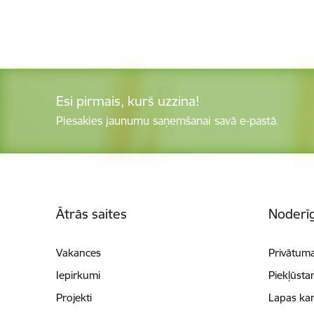
Esi pirmais, kurš uzzina!
Piesakies jaunumu saņemšanai savā e-pastā.
Kājene
Ātrās saites
Noderīg
Vakances
Privātuma
Iepirkumi
Piekļūsta
Projekti
Lapas kar