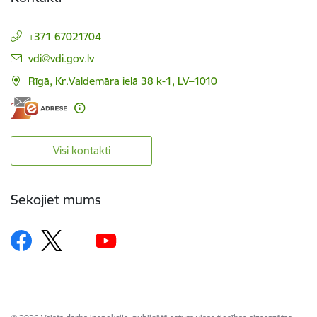
+371 67021704
E-pasts:
vdi@vdi.gov.lv
Rīgā, Kr.Valdemāra ielā 38 k-1, LV–1010
Visi kontakti
Sekojiet mums