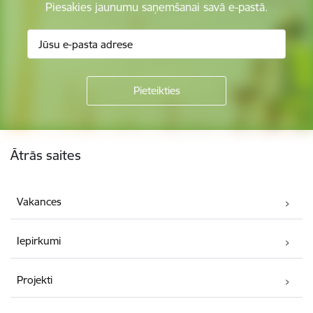
Piesakies jaunumu saņemšanai savā e-pastā.
Kājene
Ātrās saites
Vakances
Iepirkumi
Projekti