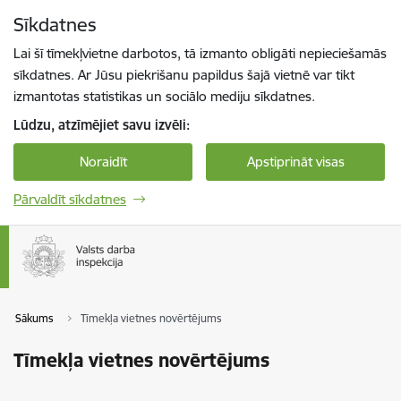
Pāriet uz lapas saturu
Sīkdatnes
Spied
lai meklētu
Enter
Lai šī tīmekļvietne darbotos, tā izmanto obligāti nepieciešamās
sīkdatnes. Ar Jūsu piekrišanu papildus šajā vietnē var tikt
izmantotas statistikas un sociālo mediju sīkdatnes.
Lūdzu, atzīmējiet savu izvēli:
Noraidīt
Apstiprināt visas
Pārvaldīt sīkdatnes
Sākums
Tīmekļa vietnes novērtējums
Tīmekļa vietnes novērtējums