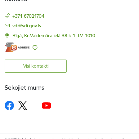
+371 67021704
E-pasts:
vdi@vdi.gov.lv
Rīgā, Kr.Valdemāra ielā 38 k-1, LV–1010
Visi kontakti
Sekojiet mums