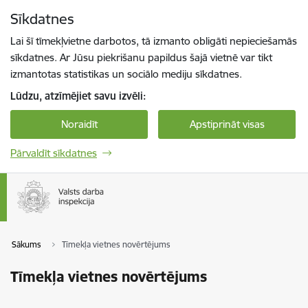
Pāriet uz lapas saturu
Sīkdatnes
Spied
lai meklētu
Enter
Lai šī tīmekļvietne darbotos, tā izmanto obligāti nepieciešamās
sīkdatnes. Ar Jūsu piekrišanu papildus šajā vietnē var tikt
izmantotas statistikas un sociālo mediju sīkdatnes.
Lūdzu, atzīmējiet savu izvēli:
Noraidīt
Apstiprināt visas
Pārvaldīt sīkdatnes
Sākums
Tīmekļa vietnes novērtējums
Tīmekļa vietnes novērtējums