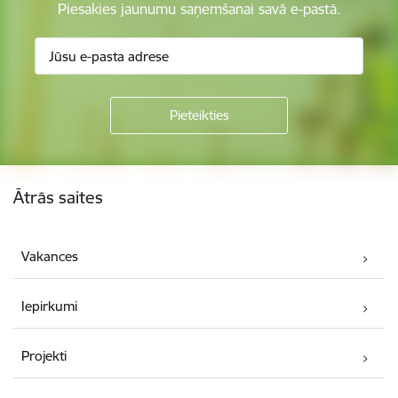
Piesakies jaunumu saņemšanai savā e-pastā.
Kājene
Ātrās saites
Vakances
Iepirkumi
Projekti