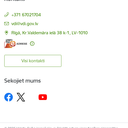
+371 67021704
E-pasts:
vdi@vdi.gov.lv
Rīgā, Kr.Valdemāra ielā 38 k-1, LV–1010
Visi kontakti
Sekojiet mums