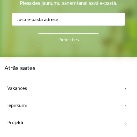
Piesakies jaunumu saņemšanai savā e-pastā.
Kājene
Ātrās saites
Vakances
Iepirkumi
Projekti