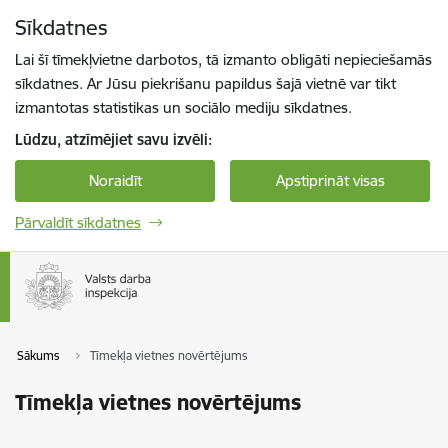
Pāriet uz lapas saturu
Sīkdatnes
Spied
lai meklētu
Enter
Lai šī tīmekļvietne darbotos, tā izmanto obligāti nepieciešamās
sīkdatnes. Ar Jūsu piekrišanu papildus šajā vietnē var tikt
izmantotas statistikas un sociālo mediju sīkdatnes.
Lūdzu, atzīmējiet savu izvēli:
Noraidīt
Apstiprināt visas
Pārvaldīt sīkdatnes
Sākums
Tīmekļa vietnes novērtējums
Tīmekļa vietnes novērtējums