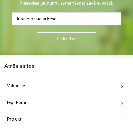
Piesakies jaunumu saņemšanai savā e-pastā.
Kājene
Ātrās saites
Vakances
Iepirkumi
Projekti