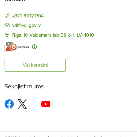
+371 67021704
E-pasts:
vdi@vdi.gov.lv
Rīgā, Kr.Valdemāra ielā 38 k-1, LV–1010
Visi kontakti
Sekojiet mums