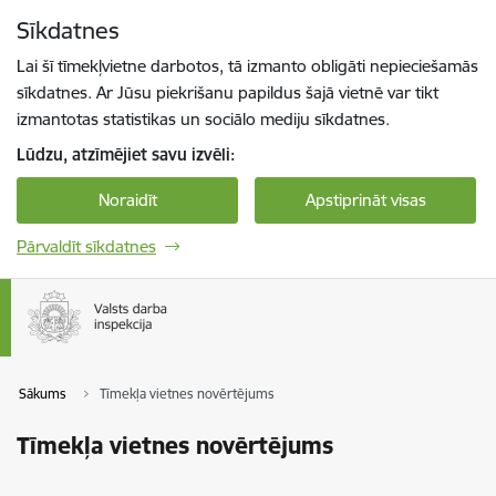
Pāriet uz lapas saturu
Sīkdatnes
Spied
lai meklētu
Enter
Lai šī tīmekļvietne darbotos, tā izmanto obligāti nepieciešamās
sīkdatnes. Ar Jūsu piekrišanu papildus šajā vietnē var tikt
izmantotas statistikas un sociālo mediju sīkdatnes.
Lūdzu, atzīmējiet savu izvēli:
Noraidīt
Apstiprināt visas
Pārvaldīt sīkdatnes
Sākums
Tīmekļa vietnes novērtējums
Tīmekļa vietnes novērtējums