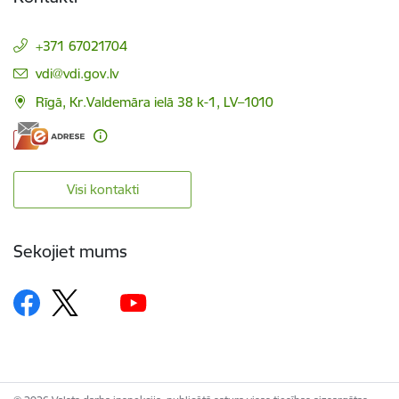
+371 67021704
E-pasts:
vdi@vdi.gov.lv
Rīgā, Kr.Valdemāra ielā 38 k-1, LV–1010
Visi kontakti
Sekojiet mums