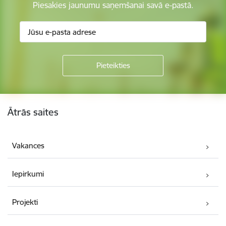
Piesakies jaunumu saņemšanai savā e-pastā.
Kājene
Ātrās saites
Vakances
Iepirkumi
Projekti