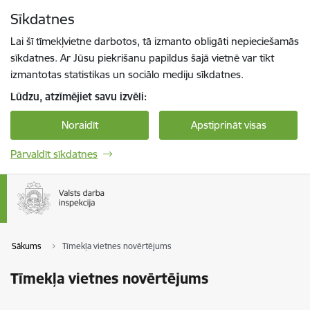
Pāriet uz lapas saturu
Sīkdatnes
Spied
lai meklētu
Enter
Lai šī tīmekļvietne darbotos, tā izmanto obligāti nepieciešamās
sīkdatnes. Ar Jūsu piekrišanu papildus šajā vietnē var tikt
izmantotas statistikas un sociālo mediju sīkdatnes.
Lūdzu, atzīmējiet savu izvēli:
Noraidīt
Apstiprināt visas
Pārvaldīt sīkdatnes
Sākums
Tīmekļa vietnes novērtējums
Tīmekļa vietnes novērtējums