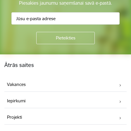
Piesakies jaunumu saņemšanai savā e-pastā.
Kājene
Ātrās saites
Vakances
Iepirkumi
Projekti