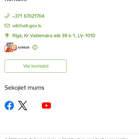
+371 67021704
E-pasts:
vdi@vdi.gov.lv
Rīgā, Kr.Valdemāra ielā 38 k-1, LV–1010
Visi kontakti
Sekojiet mums