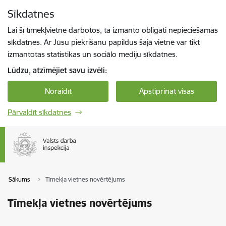
Pāriet uz lapas saturu
Sīkdatnes
Spied
lai meklētu
Enter
Lai šī tīmekļvietne darbotos, tā izmanto obligāti nepieciešamās
sīkdatnes. Ar Jūsu piekrišanu papildus šajā vietnē var tikt
izmantotas statistikas un sociālo mediju sīkdatnes.
Lūdzu, atzīmējiet savu izvēli:
Noraidīt
Apstiprināt visas
Pārvaldīt sīkdatnes
Sākums
Tīmekļa vietnes novērtējums
Tīmekļa vietnes novērtējums