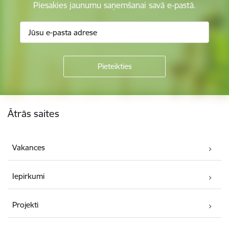
Piesakies jaunumu saņemšanai savā e-pastā.
Kājene
Ātrās saites
Vakances
Iepirkumi
Projekti