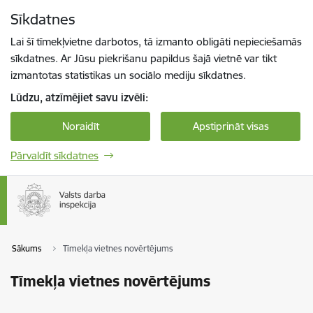
Pāriet uz lapas saturu
Sīkdatnes
Spied
lai meklētu
Enter
Lai šī tīmekļvietne darbotos, tā izmanto obligāti nepieciešamās
sīkdatnes. Ar Jūsu piekrišanu papildus šajā vietnē var tikt
izmantotas statistikas un sociālo mediju sīkdatnes.
Lūdzu, atzīmējiet savu izvēli:
Noraidīt
Apstiprināt visas
Pārvaldīt sīkdatnes
Sākums
Tīmekļa vietnes novērtējums
Tīmekļa vietnes novērtējums