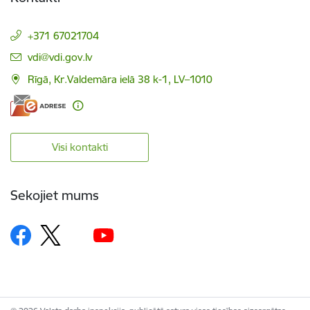
+371 67021704
E-pasts:
vdi@vdi.gov.lv
Rīgā, Kr.Valdemāra ielā 38 k-1, LV–1010
Visi kontakti
Sekojiet mums